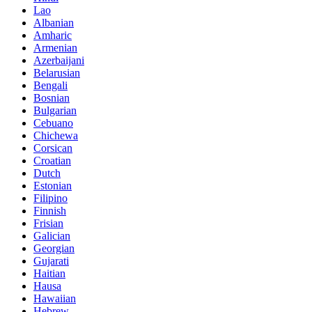
Lao
Albanian
Amharic
Armenian
Azerbaijani
Belarusian
Bengali
Bosnian
Bulgarian
Cebuano
Chichewa
Corsican
Croatian
Dutch
Estonian
Filipino
Finnish
Frisian
Galician
Georgian
Gujarati
Haitian
Hausa
Hawaiian
Hebrew