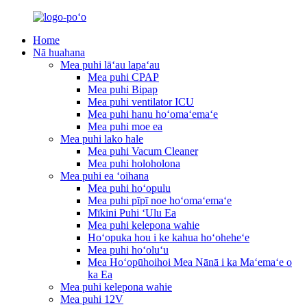
Home
Nā huahana
Mea puhi lāʻau lapaʻau
Mea puhi CPAP
Mea puhi Bipap
Mea puhi ventilator ICU
Mea puhi hanu hoʻomaʻemaʻe
Mea puhi moe ea
Mea puhi lako hale
Mea puhi Vacum Cleaner
Mea puhi holoholona
Mea puhi ea ʻoihana
Mea puhi hoʻopulu
Mea puhi pīpī noe hoʻomaʻemaʻe
Mīkini Puhi ʻUlu Ea
Mea puhi kelepona wahie
Hoʻopuka hou i ke kahua hoʻoheheʻe
Mea puhi hoʻoluʻu
Mea Hoʻopūhoihoi Mea Nānā i ka Maʻemaʻe o
ka Ea
Mea puhi kelepona wahie
Mea puhi 12V